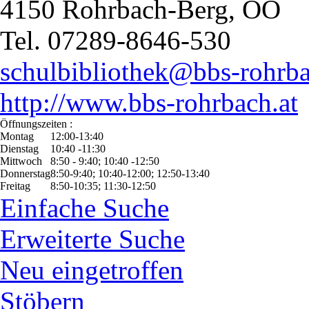
4150 Rohrbach-Berg, OÖ
Tel. 07289-8646-530
schulbibliothek@bbs-rohrba
http://www.bbs-rohrbach.at
Öffnungszeiten :
Montag
12:00-13:40
Dienstag
10:40 -11:30
Mittwoch
8:50 - 9:40; 10:40 -12:50
Donnerstag
8:50-9:40; 10:40-12:00; 12:50-13:40
Freitag
8:50-10:35; 11:30-12:50
Einfache Suche
Erweiterte Suche
Neu eingetroffen
Stöbern